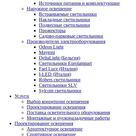
Источники питания и комплектующие
Наружное освещение
Встраиваемые светильники
Накладные светильники
Подвесные светильники
Прожекторы
Садово-парковые светильники
Производители электрооборудования
Odeon Light
Maytoni
DeltaLight (Бельгия)
Светильники Eurolampart
Fael Luce (Италия)
I-LED (Италия)
Robers светильники
Светильники SLV
Sylcom светильники
Услуги
Выбор концепции освещения
Проектирование освещения
Поставка осветительного оборудования
Монтажные и пусконаладочные работы
Проектирование освещения
Архитектурное освещение
Спортивное освещение