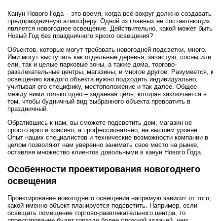
Канун Нового Года – это время, когда всё вокруг должно создавать
предпраздничную атмосферу. Одной из главных её составляющих
является новогоднее освещение. Действительно, какой может быть
Новый Год без праздничного яркого освещения?
Объектов, которые могут требовать новогодней подсветки, много.
Ими могут выступать как отдельные деревья, зачастую, сосны или
ели, так и целые парковые зоны, а также дома, торгово-
развлекательные центры, магазины, и многое другое. Разумеется, к
освещению каждого объекта нужно подходить индивидуально,
учитывая его специфику, местоположение и так далее. Общее
между ними только одно – заданная цель, которая заключается в
том, чтобы будничный вид выбранного объекта превратить в
праздничный.
Обратившись к нам, вы сможете подсветить дом, магазин не
просто ярко и красиво, а профессионально, на высшем уровне.
Опыт наших специалистов и технические возможности компании в
целом позволяют нам уверенно занимать свое место на рынке,
оставляя множество клиентов довольными в канун Нового Года.
Особенности проектирования новогоднего
освещения
Проектирование новогоднего освещения напрямую зависит от того,
какой именно объект планируется подсветить. Например, если
освещать помещение торгово-развлекательного центра, то
проектирование будет гораздо более сложной задачей, чем