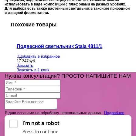
пузырьков, подсвеченный сверху лампой. Светильники можно
использовать в виде композиции с плафонами на разных уровнях.
Для выбора есть также настенный светильник в такой же природной
и изящной форме капли.
Похожие товары
Подвесной светильник Stala 4811/1
Подвес
Добавить в избранное
Добавит
17 347
руб.
7 923
руб
Заказать
Заказать
Заказать в 1 клик
Заказать
Нужна консультация? ПРОСТО НАПИШИТЕ НАМ
Я даю согласие на обработку персональных данных.
Подробнее