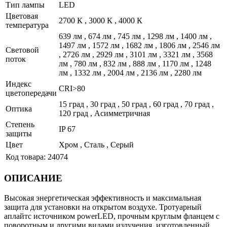
Тип лампы
LED
Цветовая
2700 К , 3000 К , 4000 К
температура
639 лм , 674 лм , 745 лм , 1298 лм , 1400 лм ,
1497 лм , 1572 лм , 1682 лм , 1806 лм , 2546 лм
Световой
, 2726 лм , 2929 лм , 3101 лм , 3321 лм , 3568
поток
лм , 780 лм , 832 лм , 888 лм , 1170 лм , 1248
лм , 1332 лм , 2004 лм , 2136 лм , 2280 лм
Индекс
CRI>80
цветопередачи
15 град , 30 град , 50 град , 60 град , 70 град ,
Оптика
120 град , Асимметричная
Степень
IP 67
защиты
Цвет
Хром , Сталь , Серый
Код товара:
24074
ОПИСАНИЕ
Высокая энергетическая эффективность и максимальная
защита для установки на открытом воздухе. Тротуарный
аплайтс источником powerLED, прочным круглым фланцем с
поворотным и другими видами излучения, изготовленный