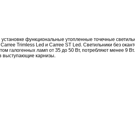
е в установке функциональные утопленные точечные светил
rree Trimless Led и Carree ST Led. Светильники без окант
м галогенных ламп от 35 до 50 Вт, потребляют менее 9 Вт
 в выступающие карнизы.