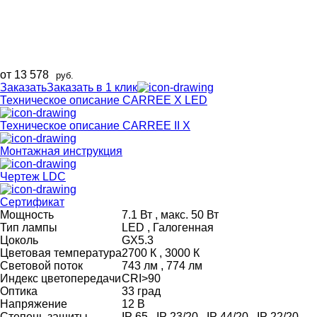
от 13 578
руб.
Заказать
Заказать в 1 клик
Техническое описание CARREE X LED
Техническое описание CARREE II X
Монтажная инструкция
Чертеж LDC
Сертификат
Мощность
7.1 Вт , макс. 50 Вт
Тип лампы
LED , Галогенная
Цоколь
GX5.3
Цветовая температура
2700 К , 3000 К
Световой поток
743 лм , 774 лм
Индекс цветопередачи
CRI>90
Оптика
33 град
Напряжение
12 В
Степень защиты
IP 65 , IP 23/20 , IP 44/20 , IP 22/20