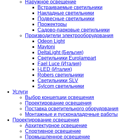
Наружное освещение
Встраиваемые светильники
Накладные светильники
Подвесные светильники
Прожекторы
Садово-парковые светильники
Производители электрооборудования
Odeon Light
Maytoni
DeltaLight (Бельгия)
Светильники Eurolampart
Fael Luce (Италия)
I-LED (Италия)
Robers светильники
Светильники SLV
Sylcom светильники
Услуги
Выбор концепции освещения
Проектирование освещения
Поставка осветительного оборудования
Монтажные и пусконаладочные работы
Проектирование освещения
Архитектурное освещение
Спортивное освещение
Промышленное освещение