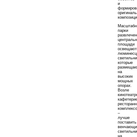
и
формиров
оригинал
композици
Масштабн
парки
развлечен
централь
площади
освещают
люминесц
светильни
которые
размещаю
на
высоких
мощных
опорах.
Возле
кинотеатр
кафетерие
ресторан
комплекс
–
лучше
поставить
венчающи
светильни
на