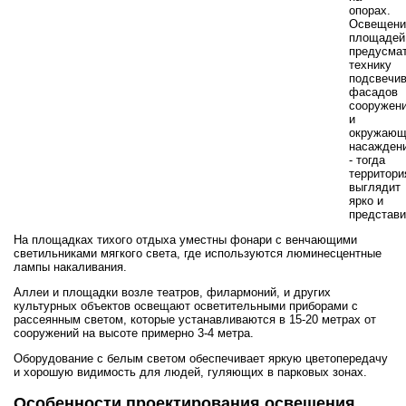
опорах.
Освещени
площадей
предусма
технику
подсвечи
фасадов
сооружен
и
окружающ
насаждени
- тогда
территори
выглядит
ярко и
представ
На площадках тихого отдыха уместны фонари с венчающими
светильниками мягкого света, где используются люминесцентные
лампы накаливания.
Аллеи и площадки возле театров, филармоний, и других
культурных объектов освещают осветительными приборами с
рассеянным светом, которые устанавливаются в 15-20 метрах от
сооружений на высоте примерно 3-4 метра.
Оборудование с белым светом обеспечивает яркую цветопередачу
и хорошую видимость для людей, гуляющих в парковых зонах.
Особенности проектирования освещения