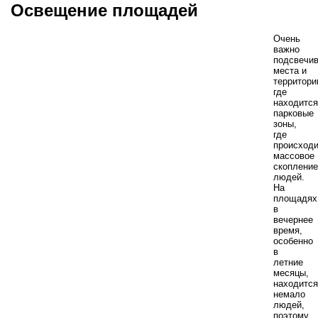
Освещение площадей
Очень
важно
подсвечив
места и
территори
где
находится
парковые
зоны,
где
происходи
массовое
скопление
людей.
На
площадях
в
вечернее
время,
особенно
в
летние
месяцы,
находится
немало
людей,
поэтому