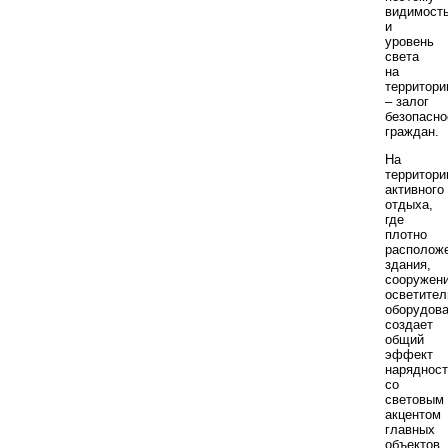
видимост
и
уровень
света
на
территори
– залог
безопасно
граждан.
На
территори
активного
отдыха,
где
плотно
располож
здания,
сооружени
осветител
оборудов
создает
общий
эффект
нарядност
со
световым
акцентом
главных
объектов