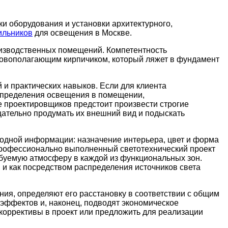
вки оборудования и установки архитектурного,
ильников
для освещения в Москве.
оизводственных помещений. Компетентность
новополагающим кирпичиком, который ляжет в фундамент
 и практических навыков. Если для клиента
аспределения освещения в помещении,
е проектировщиков предстоит произвести строгие
щательно продумать их внешний вид и подыскать
одной информации: назначение интерьера, цвет и форма
Профессионально выполненный светотехнический проект
ебуемую атмосферу в каждой из функциональных зон.
 и как посредством распределения источников света
ия, определяют его расстановку в соответствии с общим
ффектов и, наконец, подводят экономическое
коррективы в проект или предложить для реализации