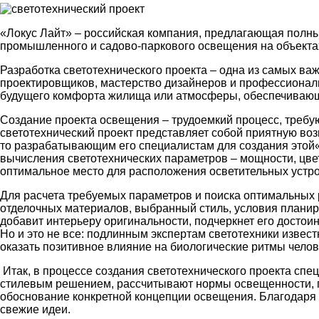
«Локус Лайт» – российская компания, предлагающая полны
промышленного и садово-паркового освещения на объектах
Разработка светотехнического проекта – одна из самых в
проектировщиков, мастерство дизайнеров и профессионали
будущего комфорта жилища или атмосферы, обеспечивающ
Создание проекта освещения – трудоемкий процесс, требую
светотехнический проект представляет собой приятную во
то разрабатывающим его специалистам для создания этой
вычисления светотехнических параметров – мощности, цвет
оптимальное место для расположения осветительных устро
Для расчета требуемых параметров и поиска оптимальных
отделочных материалов, выбранный стиль, условия плани
добавит интерьеру оригинальности, подчеркнет его достои
Но и это не все: подлинным экспертам светотехники извес
оказать позитивное влияние на биологические ритмы челов
Итак, в процессе создания светотехнического проекта спе
стилевым решением, рассчитывают нормы освещенности, п
обоснование конкретной концепции освещения. Благодаря 
свежие идеи.