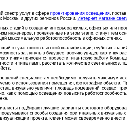
й спектр услуг в сфере
проектирования освещения
, поста
 Москвы и других регионов России.
Интернет магазин свет
ажных стадий в создании интерьера жилых, офисных или пр
зм инженеров, проявленные на этом этапе, станут тем ос
ей максимальную работоспособность в офисных стенах.
щий от участников высокой квалификации, глубоких знаний
зможность заглянуть в будущее, воочию увидев картинку р
«
картинки» приходится провести гигантскую работу. Команд
ности и типа ламп, рассчитать количество светильников, т
йств.
 решений специалистам необходимо получить максимум исх
руемого использования помещения, фотографии объекта. 
нства, визуально увеличит площадь помещений, создаст тр
тно, как с помощью освещения повысить работоспособность,
ека.
циалисты подбирают лучшие варианты светового оборудован
родумывают способы создания оригинальных визуальных э
визуализации проекта, клиент может своевременно внести 