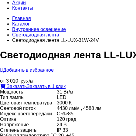
Акции
Контакты
Главная
Каталог
Внутреннее оcвещение
Светодиодная лента
Светодиодная лента LL-LUX-31W-24V
Светодиодная лента LL-LU
Добавить в избранное
от 3 010
руб./м
Заказать
Заказать в 1 клик
Мощность
31 Вт/м
Тип лампы
LED
Цветовая температура
3000 К
Световой поток
4430 лм/м , 4588 лм
Индекс цветопередачи
CRI>85
Оптика
120 град
Напряжение
24 В
Степень защиты
IP 33
Рабочая температура, ̊ С
-20..+45