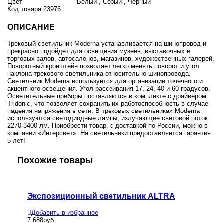
Цвет
Белый , Серый , Черный
Код товара:
23976
ОПИСАНИЕ
Трековый светильник Moderna устанавливается на шинопровод и
прекрасно подойдет для освещения музеев, выставочных и
торговых залов, автосалонов, магазинов, художественных галерей.
Поворотный кронштейн позволяет легко менять поворот и угол
наклона трекового светильника относительно шинопровода.
Светильник Moderna используется для организации точечного и
акцентного освещения. Угол рассеивания 17, 24, 40 и 60 градусов.
Осветительные приборы поставляются в комплекте с драйвером
Tridonic, что позволяет сохранить их работоспособность в случае
падения напряжения в сети. В трековых светильниках Moderna
используются светодиодные лампы, излучающие световой поток
2270-3400 лм. Приобрести товар, с доставкой по России, можно в
компании «Интерсвет». На светильники предоставляется гарантия
5 лет!
Похожие товары
Экспозиционный светильник ALTRA
Треков
Добавить в избранное
Добавит
7 688
руб.
1 973
руб