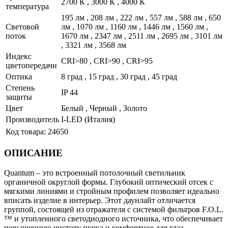
2700 К , 3000 К , 4000 К
температура
195 лм , 208 лм , 222 лм , 557 лм , 588 лм , 650
Световой
лм , 1070 лм , 1160 лм , 1446 лм , 1560 лм ,
поток
1670 лм , 2347 лм , 2511 лм , 2695 лм , 3101 лм
, 3321 лм , 3568 лм
Индекс
CRI>80 , CRI>90 , CRI>95
цветопередачи
Оптика
8 град , 15 град , 30 град , 45 град
Степень
IP 44
защиты
Цвет
Белый , Черный , Золото
Производитель
I-LED (Италия)
Код товара:
24650
ОПИСАНИЕ
Quantum – это встроенный потолочный светильник
органичной округлой формы. Глубокий оптичеcкий отсек с
мягкими линиями и стройным профилем позволяет идеально
вписать изделие в интерьер. Этот даунлайт отличается
группой, состоящей из отражателя с системой фильтров F.O.L.
™ и утопленного светодиодного источника, что обеспечивает
повышенную чистоту пучка и комфортное для глаз