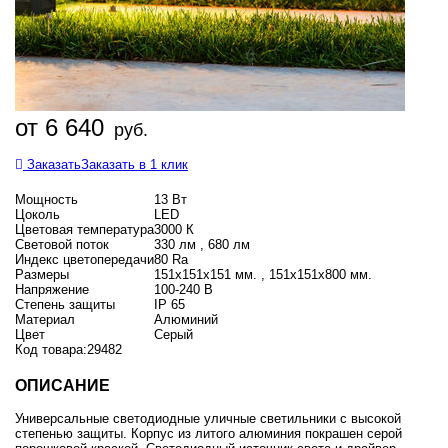
от 6 640
руб.
Заказать
Заказать в 1 клик
Мощность
13 Вт
Цоколь
LED
Цветовая температура
3000 К
Световой поток
330 лм , 680 лм
Индекс цветопередачи
80 Ra
Размеры
151х151х151 мм. , 151х151х800 мм.
Напряжение
100-240 В
Степень защиты
IP 65
Материал
Алюминий
Цвет
Серый
Код товара:
29482
ОПИСАНИЕ
Универсальные светодиодные уличные светильники с высокой
степенью защиты. Корпус из литого алюминия покрашен серой