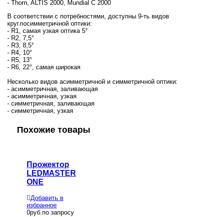
- Thorn, ALTIS 2000, Mundial C 2000
В соответствии с потребностями, доступны 9-ть видов
круглосимметричной оптики:
- R1, самая узкая оптика 5°
- R2, 7,5°
- R3, 8,5°
- R4, 10°
- R5, 13°
- R6, 22°, самая широкая
Несколько видов асимметричной и симметричной оптики:
- асимметричная, заливающая
- асимметричная, узкая
- симметричная, заливающая
- симметричная, узкая
Похожие товары
Прожектор
LEDMASTER
ONE
Добавить в
избранное
0
руб.по запросу