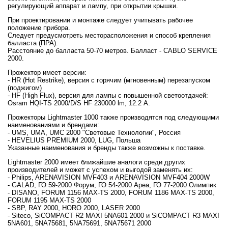
регулирующий аппарат и лампу, при открытии крышки.
При проектировании и монтаже следует учитывать рабочее
положение прибора.
Следует предусмотреть месторасположения и способ крепления
балласта (ПРА).
Расстояние до балласта 50-70 метров. Балласт - CABLO SERVICE
2000.
Прожектор имеет версии:
- HR (Hot Restrike), версия с горячим (мгновенным) перезапуском
(поджигом)
- HF (High Flux), версия для лампы с повышенной светоотдачей:
Osram HQI-TS 2000/D/S HF 230000 lm, 12.2 А.
Прожекторы Lightmaster 1000 также производятся под следующими
наименованиями и брендами:
- UMS, UMA, UMC 2000 "Световые Технологии", Россия
- HEVELIUS PREMIUM 2000, LUG, Польша
Указанные наименования и бренды также возможны к поставке.
Lightmaster 2000 имеет ближайшие аналоги среди других
производителей и может с успехом и выгодой заменять их:
- Philips, ARENAVISION MVF403 и ARENAVISION MVF404 2000W
- GALAD, ГО 59-2000 Форум, ГО 54-2000 Ареа, ГО 77-2000 Олимпик
- DISANO, FORUM 1156 MAX-TS 2000, FORUM 1186 MAX-TS 2000,
FORUM 1195 MAX-TS 2000
- SBP, RAY 2000, HORO 2000, LASER 2000
- Siteco, SiCOMPACT R2 MAXI 5NA601 2000 и SiCOMPACT R3 MAXI
5NA601, 5NA75681, 5NA75691, 5NA75671 2000