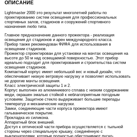
ОПИСАНИЕ
Lightmaster 2000 это результат многолетней работы по
проектированию систем освещения для профессиональных
спортивных залов, стадионов и сооружений спортивного
назначения любо типа.
Главное предназначение данного прожектора - реализация
освещения дл стадионов и арен международного класса.
Прибор также рекомендован ФИФА для использования в
освещении стадионов.
Прожектор спроектирован для установки на мачтах освещения на
высоте до 50 м над освещаемой поверхностью. Этот прибор
идеально подходит для проектирования и строительства систем
освещения стадионов.
Компактный корпус имеет небольшой вес и новый дизайн, что
обеспечивает низкую ветровую нагрузку и позволяет использовать
не дорогие мачты освещения.
Класс электрической защиты 1 и 2.
Корпус выполнен из алюминиевого сплава с низким содержанием
меди, окрашен эмалью стойкой к неблагоприятным погодным
условиям. Защитное стекло выдерживает большие перепады
температур и механические нагрузки.
Замки, соединяющие части корпуса прожектора имеют
гальваническое покрытие.
Прокладка из силикона.
Аппаратный блок внешний.
Доступ к оптической части прибора осуществляется с тыльной
стороны через специальную крышку, соединённую с
выключателями, которые полностью обесточивают пуско-