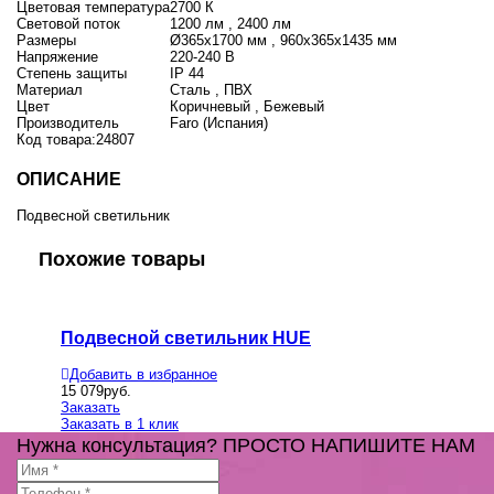
Цветовая температура
2700 К
Световой поток
1200 лм , 2400 лм
Размеры
Ø365х1700 мм , 960х365х1435 мм
Напряжение
220-240 В
Степень защиты
IP 44
Материал
Сталь , ПВХ
Цвет
Коричневый , Бежевый
Производитель
Faro (Испания)
Код товара:
24807
ОПИСАНИЕ
Подвесной светильник
Похожие товары
Подвесной светильник HUE
Промы
Добавить в избранное
Добавит
15 079
руб.
6 529
руб
Заказать
Заказать
Заказать в 1 клик
Заказать
Нужна консультация? ПРОСТО НАПИШИТЕ НАМ